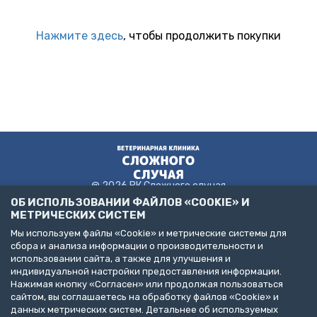
Нажмите здесь
, чтобы продолжить покупки
@ 2026 ВК Сложного случая
ОБ ИСПОЛЬЗОВАНИИ ФАЙЛОВ «COOKIE» И
МЕТРИЧЕСКИХ СИСТЕМ
Мы используем файлы «Cookie» и метрические системы для
Пользовательское соглашение
сбора и анализа информации о производительности и
Политика конфиденциальности
использовании сайта, а также для улучшения и
Публичная оферта
индивидуальной настройки предоставления информации.
ДЕЛАЙТЕ БИЗНЕС С НАМИ!
Нажимая кнопку «Согласен» или продолжая пользоваться
сайтом, вы соглашаетесь на обработку файлов «Cookie» и
Представлена информация об услугах следующих клиник:
данных метрических систем. Детальнее об используемых
Санкт-Петербург, пр. Народного Ополчения, д. 19, к. 1. (ООО