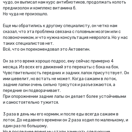
чудо, он выписал нам курс антибиотиков, продолжать колоть
преднизолон и комплекс витамина б.
Но чуда не произошло.
Еще мы обратились к другому специалисту, он четко нам
сказал, что эта проблема связана с головным мозгом или с
позвоночником, и что нужна консультация невролога. Но у нас
таких специалистов нет.
Всё, что он порекомендовал это Актовегин.
Он за это время хорошо подрос, ему сейчас примерно 4
месяца. Из всех его движений это перекаты с бока на бок.
Чувствительность передних и задних лапок присутствует. Он
ими шевелит, но встать не может. Когда сажаем в лоток,
задние лапки очень сильно трясутся и разъезжаются, а
передние он подворачивает.
При опорожнении задние лапы он делает более устойчивыми
и самостоятельно тужится.
3 раза в день мы его кормим, и после еды всегда сажаем в
лоток. До недавнего времени он 2 раза ходил по маленькому, и
один раз по большому.
Но в последнее время мы стали замечать следующие