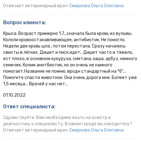
Отвечает ветеринарный врач:
Смирнова Ольга Олеговна
Вопрос клиента:
Крыса. Возраст примерно 1,7...сначала была кровь из вульвы.
Кололи кровоостанавливающее, антибиотик. Не помогло.
Недели две кровь шла , потом перестала. Сразу начались
свисты в лёгких. Дишит и писк идет.. Дишит часто и тяжело,
ест плохо, в основном кукуруза, сметана, каша, арбуз, немного
семечек. Колим анитбиотик, но он очень не намного
помогает.Название не помню, вродн стандартный на *б"...
Помогите спасти животное. Она очень дорога мне. Болеет уже
1,5 месяца... Врачей у нас нет...
01.10.2022
Ответ специалиста:
Здравствуйте. Вам необходимо ехать на осмотр и
диагностику к специалисту. В каком городе вы находитесь?
Отвечает ветеринарный врач:
Смирнова Ольга Олеговна