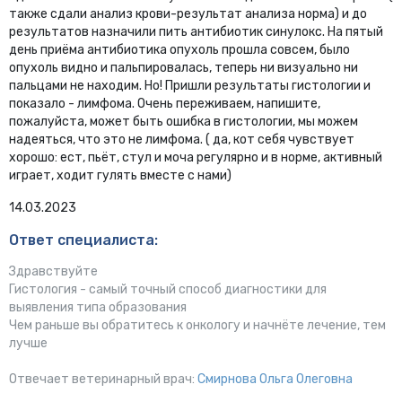
также сдали анализ крови-результат анализа норма) и до
результатов назначили пить антибиотик синулокс. На пятый
день приёма антибиотика опухоль прошла совсем, было
опухоль видно и пальпировалась, теперь ни визуально ни
пальцами не находим. Но! Пришли результаты гистологии и
показало - лимфома. Очень переживаем, напишите,
пожалуйста, может быть ошибка в гистологии, мы можем
надеяться, что это не лимфома. ( да, кот себя чувствует
хорошо: ест, пьёт, стул и моча регулярно и в норме, активный
играет, ходит гулять вместе с нами)
14.03.2023
Ответ специалиста:
Здравствуйте
Гистология - самый точный способ диагностики для
выявления типа образования
Чем раньше вы обратитесь к онкологу и начнёте лечение, тем
лучше
Отвечает ветеринарный врач:
Смирнова Ольга Олеговна