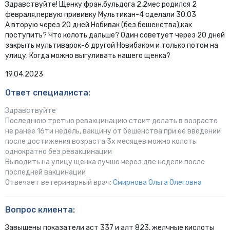
Здравствуйте! Щенку фран.бульдога 2,2мес родился 2
февраля,первую прививку Мультикан-4 сделали 30.03
А вторую через 20 дней Нобивак (без бешенства),как
поступить? Что колоть дальше? Один советует через 20 дней
закрыть мультиварок-6 другой Новибаком и только потом на
улицу. Когда можно выгуливать нашего щенка?
19.04.2023
Ответ специалиста:
Здравствуйте
Последнюю третью ревакцинацию стоит делать в возрасте
не ранее 16ти недель, вакцину от бешенства при её введении
после достижения возраста 3х месяцев можно колоть
однократно без ревакцинации
Выводить на улицу щенка лучше через две недели после
последней вакцинации
Отвечает ветеринарный врач:
Смирнова Ольга Олеговна
Вопрос клиента:
Завышены показатели аст 337 и алт 823, желчные кислоты