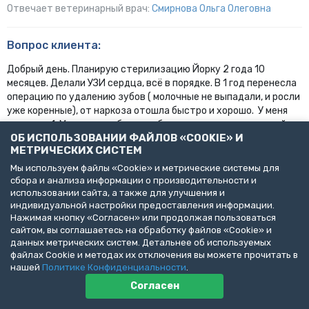
Отвечает ветеринарный врач:
Смирнова Ольга Олеговна
Вопрос клиента:
Добрый день. Планирую стерилизацию Йорку 2 года 10
месяцев. Делали УЗИ сердца, всё в порядке. В 1 год перенесла
операцию по удалению зубов ( молочные не выпадали, и росли
уже коренные), от наркоза отошла быстро и хорошо. У меня
вопросы: 1. Можно ли забрать собаку после операции домой, не
ОБ ИСПОЛЬЗОВАНИИ ФАЙЛОВ «COOKIE» И
оставляя в стационаре? 2. У нее бывает аллергия на
МЕТРИЧЕСКИХ СИСТЕМ
некоторые продукты питания ( красное яблоко), может ли это
повлиять на наркоз? 3. Не поздно ли в таком возрасте (
Мы используем файлы «Cookie» и метрические системы для
прошло 3 течки) делать стерилизацию?
сбора и анализа информации о производительности и
использовании сайта, а также для улучшения и
01.06.2022
индивидуальной настройки предоставления информации.
Нажимая кнопку «Согласен» или продолжая пользоваться
Ответ специалиста:
сайтом, вы соглашаетесь на обработку файлов «Cookie» и
данных метрических систем. Детальнее об используемых
Здравствуйте. 1. Собака будет находиться в стационаре до
файлах Cookie и методах их отключения вы можете прочитать в
тех пор, пока не отойдет от наркоза. Ранее её отдавать
нашей
Политике Конфиденциальности
.
опасно для неё же и мы не будем так рисковать. 2. Скорее нет.
Согласен
3. Конечно же не поздно. Операцию можно делать в любом
возрасте.