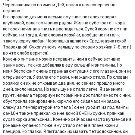
Черепашечка по по имени Дей, попал к нам совершенно
недавно.
Его прошлое для меня весьма смутное, питался говорят
клубникой, салатом и виноградом. Жил на субстрате - кора,
которая начинала гнить и распадаться. Сухой корм не ест ни
сейчас, ни тогда. А по словам хозяйки, вообще не питал к
такому корму любви. Черепашка является Среднеазиатской
Травоядной. Сухопутному малышу по словам хозяйки 7-8 лет (
во что слабо верится).
Конечно питание можно исправить, чем я сейчас активно
занимаюсь, так же добавляя в еду кальций и витамины. Но
меня беспокоит очень странная ситуация с его глазами, они не
открываются. Я взяла его таким, мне жалко стало. По словам
хозяйки он их не открывал два дня, но сейчас прошло много
дней, около недели. Но малышу не стало легче. Я заменила
грунт, намыла террариум который мне достался вместе с ним,
обустроила зонирование, кормлю его сидя часами рядом,
слежу за температурой его тела ( он не уходит из под лампы
сам),Он так же приехал ко мне домой ОЧЕНЬ сухим, прям как
сухая корка апельсина... Конечно сейчас мы часто купаемся и в
ромашке купаемся тоже, ему стало легче в плане кожи и
панциря. Но глазки. Я пыталась их мазать тетродоксином, он