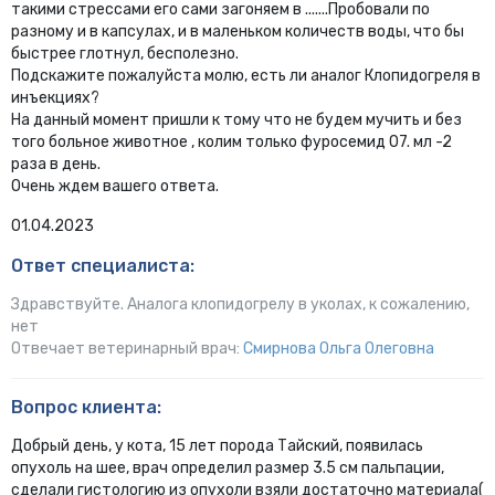
такими стрессами его сами загоняем в .......Пробовали по
разному и в капсулах, и в маленьком количеств воды, что бы
быстрее глотнул, бесполезно.
Подскажите пожалуйста молю, есть ли аналог Клопидогреля в
инъекциях?
На данный момент пришли к тому что не будем мучить и без
того больное животное , колим только фуросемид 07. мл -2
раза в день.
Очень ждем вашего ответа.
01.04.2023
Ответ специалиста:
Здравствуйте. Аналога клопидогрелу в уколах, к сожалению,
нет
Отвечает ветеринарный врач:
Смирнова Ольга Олеговна
Вопрос клиента:
Добрый день, у кота, 15 лет порода Тайский, появилась
опухоль на шее, врач определил размер 3.5 см пальпации,
сделали гистологию из опухоли взяли достаточно материала(