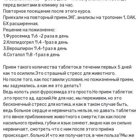
перед визитами в клинику за час.
Повторное посещение после этого курса.
Приехали на повторный прием,ЭКГ, анализы на тропонин 1, ОАК,
БХ расширенная.
Решение на пожизненно:
1.Фуросемид 1\6 -2 раза в день
2.Клопидогрел 1\4 -1раз в день
3.Верошпирон 1\4-1 раз в день
4.Соталол 1\8 -1 раз в день
Прием такого количества таблеток.в течении первых 5 дней
как то осилили.Это страшный стресс для животного.
Но после того, как поставили условия, но пожизненный прием,
мы задумались, а как же это делать?
Ведь колоть укол фуросемида это просто.Но прием таблеток
,это просто ад, адский.Не для нас, мы переживем, но это
бесконечный стресс для котика, и как в таком случае быть,
ведь больное сердце и нервничать нельзя, но давать таблетки
это явное приближение животного к смерти,так как после
насильного приёма, губки и язык синеют, видно как он сильно
нервничает, смотреть что с ним после этого приёма
происходит, больно.И что же получается, в чем польза?Мы же