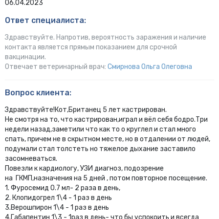
06.04.2023
Ответ специалиста:
Здравствуйте. Напротив, вероятность заражения и наличие
контакта является прямым показанием для срочной
вакцинации.
Отвечает ветеринарный врач:
Смирнова Ольга Олеговна
Вопрос клиента:
Здравствуйте!Кот,Британец 5 лет кастрирован.
Не смотря на то, что кастрирован,играл и вёл себя бодро.Три
недели назад,заметили что как то о круглел и стал много
спать, причем не в скрытном месте, но в отдалении от людей,
подумали стал толстеть но тяжелое дыхание заставило
засомневаться.
Повезли к кардиологу, УЗИ диагноз, подозрение
на ГКМП,назначения на 5 дней , потом повторное посещение.
1. Фуросемид 0.7 мл- 2 раза в день,
2. Клопидогрел 1\4 - 1 раз в день
3.Верошпирон 1\4 - 1 раз в день
4.Габапентин 1\3 - 1раз в день- что бы успокоить и всегда