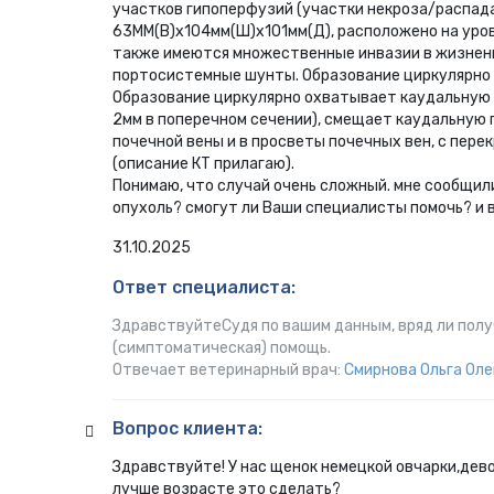
участков гипоперфузий (участки некроза/распад
63ММ(В)х104мм(Ш)х101мм(Д), расположено на уров
также имеются множественные инвазии в жизненн
портосистемные шунты. Образование циркулярно 
Образование циркулярно охватывает каудальную п
2мм в поперечном сечении), смещает каудальную п
почечной вены и в просветы почечных вен, с пер
(описание КТ прилагаю).
Понимаю, что случай очень сложный. мне сообщили
опухоль? смогут ли Ваши специалисты помочь? и
31.10.2025
Ответ специалиста:
Здравствуйте ​​​​​​​Судя по вашим данным, вряд ли
(симптоматическая) помощь.
Отвечает ветеринарный врач:
Смирнова Ольга Оле
Вопрос клиента:
Здравствуйте! У нас щенок немецкой овчарки,дево
лучше возрасте это сделать?