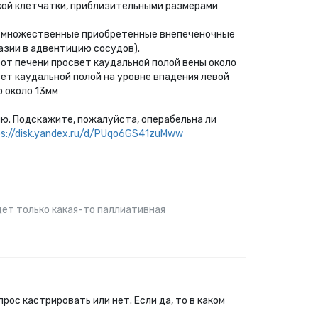
кой клетчатки, приблизительными размерами
ся множественные приобретенные внепеченочные
азии в адвентицию сосудов).
от печени просвет каудальной полой вены около
ет каудальной полой на уровне впадения левой
ю около 13мм
ию. Подскажите, пожалуйста, операбельна ли
ps://disk.yandex.ru/d/PUqo6GS41zuMww
будет только какая-то паллиативная
ос кастрировать или нет. Если да, то в каком