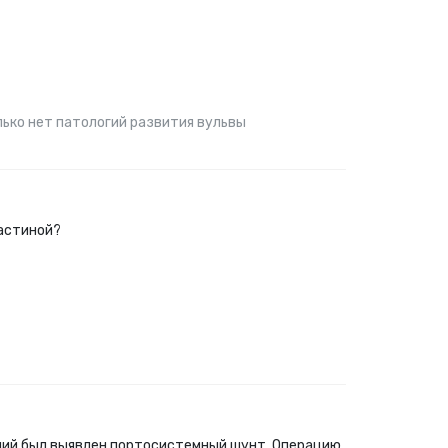
лько нет патологий развития вульвы
ластиной?
ований был выявлен портосистемный шунт. Операцию