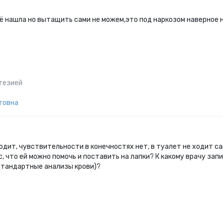
 её нашла но вытащить сами не можем,это под наркозом наверное
тезией
говна
ходит, чувствительности в конечностях нет, в туалет не ходит с
с, что ей можно помочь и поставить на лапки? К какому врачу зап
 стандартные анализы крови)?