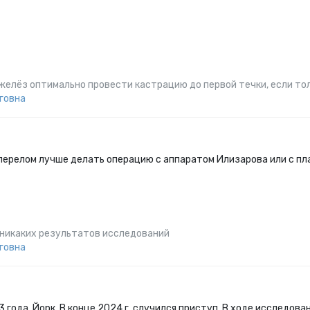
желёз оптимально провести кастрацию до первой течки, если то
говна
перелом лучше делать операцию с аппаратом Илизарова или с п
 никаких результатов исследований
говна
 3 года, Йорк. В конце 2024 г. случился приступ. В ходе исслед