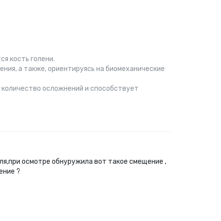
ся кость голени.
ения, а также, ориентируясь на биомеханические
ое количество осложнений и способствует
еля,при осмотре обнуружила вот такое смещение ,
ение ?