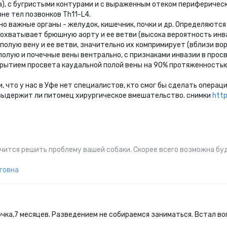
а), с бугристыми контурами и с выраженным отеком периферичес
не тел позвонков Тh11-L4.
о важные органы - желудок, кишечник, почки и др. Определяют
охватывает брюшную аорту и ее ветви (высока вероятность инв
олую вену и ее ветви, значительно их компримирует (вблизи вор
олую и почечные вены вентрально, с признаками инвазии в просв
екрытием просвета каудальной полой вены на 90% протяженность
, что у нас в Уфе нет специалистов, кто смог бы сделать операц
 выдержит ли питомец хирургическое вмешательство. снимки
htt
 получится решить проблему вашей собаки. Скорее всего возможна 
говна
чка,7 месяцев. Разведением не собираемся заниматься. Встал вопр