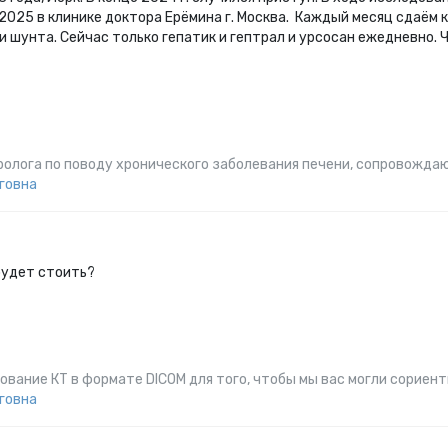
2025 в клинике доктора Ерёмина г. Москва. Каждый месяц сдаём 
и шунта. Сейчас только гепатик и гептрал и урсосан ежедневно.
ролога по поводу хронического заболевания печени, сопровожда
говна
будет стоить?
ание КТ в формате DICOM для того, чтобы мы вас могли сориен
говна