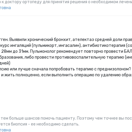
 к доктору ортопеду для принятия решения о необходимом лечен
говна
тген. Выявили хронический бронхит, ателектаз средней доли прав
 курс ингаляций (пульмикорт, ингасалин), антибиотикотерапия (с
 28мм до 31мм. Пульмонолог рекомендует повторно провести БА
бразования, либо провести противовоспалительную терапию (инг
 дней)
псию или лучше сначала попробовать терапию с преднизолоном?
 и жить полноценно, если выполнить операцию по удалению обра
 тем больше шансов помочь пациенту. Поэтому чем точнее вы по
ется биопсия - ее необходимо сделать.
говна