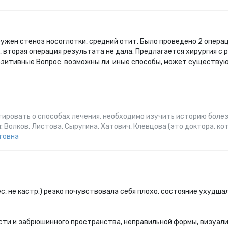
ужен стеноз носоглотки, средний отит. Было проведено 2 операц
, вторая операция результата не дала. Предлагается хирургия с 
 позитивные Вопрос: возможны ли иные способы, может существ
тировать о способах лечения, необходимо изучить историю болез
 Волков, Листова, Сыругина, Хатович, Клевцова (это доктора, 
говна
с, не кастр.) резко почувствовала себя плохо, состояние ухудшал
ти и забрюшинного пространства, неправильной формы, визуали