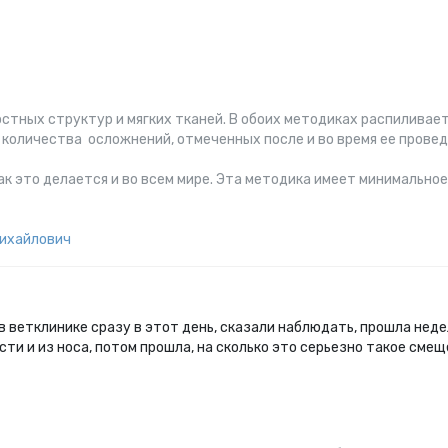
тных структур и мягких тканей. В обоих методиках распиливает
 количества осложнений, отмеченных после и во время ее провед
как это делается и во всем мире. Эта методика имеет минимальн
ихайлович
 в ветклинике сразу в этот день, сказали наблюдать, прошла нед
асти и из носа, потом прошла, на сколько это серьезно такое смещ