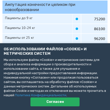
Ампутация конечности целиком при
новообразовании
Пациенты до 9 кг
75200
Пациенты 10-24 кг
86100
Пациенты от 25 кг
96200
Ампутация пальца при патологии,
ОБ ИСПОЛЬЗОВАНИИ ФАЙЛОВ «COOKIE» И
новообразовании
МЕТРИЧЕСКИХ СИСТЕМ
Мы используем файлы «Cookie» и метрические системы для
Пациенты до 9 кг
59300
сбора и анализа информации о производительности и
использовании сайта, а также для улучшения и
Пациенты 10-24 кг
69500
индивидуальной настройки предоставления информации.
Нажимая кнопку «Согласен» или продолжая пользоваться
Пациенты от 25 кг
79100
сайтом, вы соглашаетесь на обработку файлов «Cookie» и
данных метрических систем. Детальнее об используемых
файлах Cookie и методах их отключения вы можете прочитать в
УДАЛЕНИЕ НОВООБРАЗОВАНИЙ В ОБЛАСТИ
нашей
Политике Конфиденциальности
.
ХВОСТА
Согласен
В стоимость включены все лекарственные