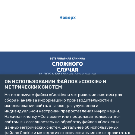
Наверх
@ 2026 ВК Сложного случая
ОБ ИСПОЛЬЗОВАНИИ ФАЙЛОВ «COOKIE» И
МЕТРИЧЕСКИХ СИСТЕМ
Мы используем файлы «Cookie» и метрические системы для
Пользовательское соглашение
сбора и анализа информации о производительности и
Политика конфиденциальности
использовании сайта, а также для улучшения и
Публичная оферта
индивидуальной настройки предоставления информации.
ДЕЛАЙТЕ БИЗНЕС С НАМИ!
Нажимая кнопку «Согласен» или продолжая пользоваться
сайтом, вы соглашаетесь на обработку файлов «Cookie» и
Представлена информация об услугах следующих клиник:
данных метрических систем. Детальнее об используемых
Санкт-Петербург, пр. Народного Ополчения, д. 19, к. 1. (ООО
файлах Cookie и методах их отключения вы можете прочитать в
"НЕОТЛОЖНАЯ ВЕТЕРИНАРИЯ")