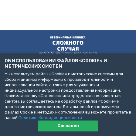
@ 2026 ВК Сложного случая
ОБ ИСПОЛЬЗОВАНИИ ФАЙЛОВ «COOKIE» И
МЕТРИЧЕСКИХ СИСТЕМ
Мы используем файлы «Cookie» и метрические системы для
Пользовательское соглашение
сбора и анализа информации о производительности и
Политика конфиденциальности
использовании сайта, а также для улучшения и
Публичная оферта
индивидуальной настройки предоставления информации.
ДЕЛАЙТЕ БИЗНЕС С НАМИ!
Нажимая кнопку «Согласен» или продолжая пользоваться
сайтом, вы соглашаетесь на обработку файлов «Cookie» и
Представлена информация об услугах следующих клиник:
данных метрических систем. Детальнее об используемых
Санкт-Петербург, пр. Народного Ополчения, д. 19, к. 1. (ООО
файлах Cookie и методах их отключения вы можете прочитать в
"НЕОТЛОЖНАЯ ВЕТЕРИНАРИЯ")
Санкт-Петербург, ул. Бухарестская, д. 122, к. 2 (ООО "КВМК")
нашей
Политике Конфиденциальности
.
Пушкин, Павловское шоссе, д. 101. (ООО "ВЦЦ")
Согласен