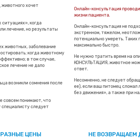
ц животного хочет
Онлайн-консультация проводит
жизни пациента.
 ситуациях», когда
Онлайн-консультация не подхо
ли лечение, но результаты
экстренном, тяжелом, неотлож
потенциально умереть. Таких 
максимально быстро.
ех животных, заболевание
ностировать; когда животному
Не нужно тратить время на оп
эффективно; в том случае,
КОНСУЛЬТАЦИЯ, животное може
ское лечение не дало
ответ.
Несомненно, не следует обращ
ьца возникли сомнения после
ее), если ваш питомец сломал л
без движения», а также при нал
е совсем понимают, что
му специалисту следует
 РАЗНЫЕ ЦЕНЫ
НЕ ВОЗВРАЩАЕМ 