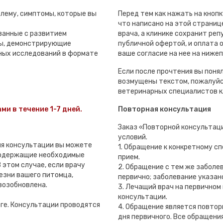
лему, симптомы, которые вы
Перед тем как нажать на кноп
что написано на этой странице
занные с развитием
врача, а клинике сохранит ре
лы, демонстрирующие
публичной офертой, и оплата
ных исследований в формате
ваше согласие на нее на ниже
Если после прочтения вы понял
возмущены текстом, пожалуйс
ветеринарных специалистов к
ми в течение 1-7 дней.
Повторная консультация
Заказ «Повторной консультац
условий.
мя консультации вы можете
1. Обращение к конкретному с
содержащие необходимые
прием.
 этом случае, если врачу
2. Обращение с тем же заболе
езни вашего питомца,
первично; заболевание указан
возобновлена.
3. Лечащий врач на первичном
консультации.
рге. Консультации проводятся
4. Обращение является повтор
дня первичного. Все обращени