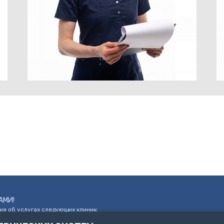
АМИ!
я об услугах следующих клиник:
р. Народного Ополчения, д. 19, к. 1. (ООО
Пользовательское