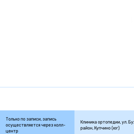
Только по записи, запись
Клиника ортопедии, ул. Бух
осуществляется через колл-
район, Купчино (юг)
центр