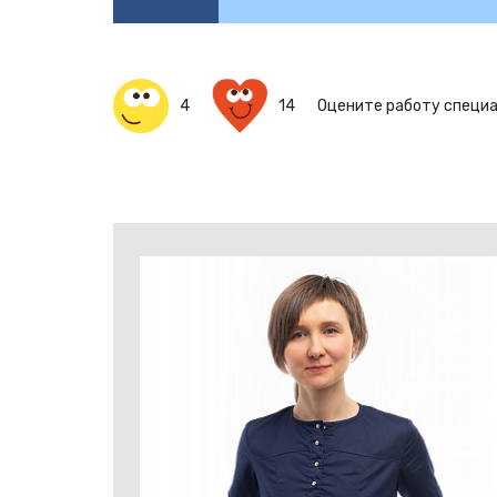
4
14
Оцените работу специ