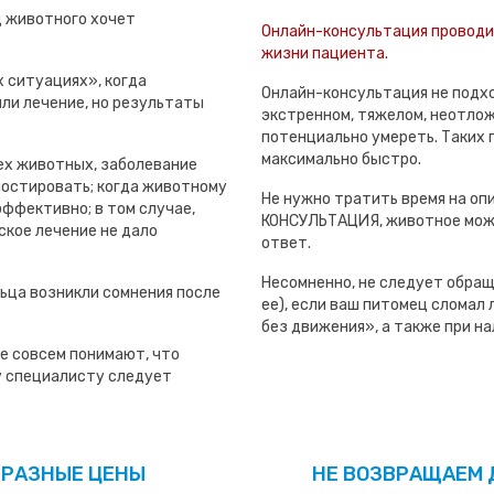
ц животного хочет
Онлайн-консультация проводит
жизни пациента.
 ситуациях», когда
Онлайн-консультация не подхо
ли лечение, но результаты
экстренном, тяжелом, неотлож
потенциально умереть. Таких 
максимально быстро.
ех животных, заболевание
ностировать; когда животному
Не нужно тратить время на оп
эффективно; в том случае,
КОНСУЛЬТАЦИЯ, животное може
ское лечение не дало
ответ.
Несомненно, не следует обращ
ьца возникли сомнения после
ее), если ваш питомец сломал л
без движения», а также при нал
е совсем понимают, что
му специалисту следует
 РАЗНЫЕ ЦЕНЫ
НЕ ВОЗВРАЩАЕМ 