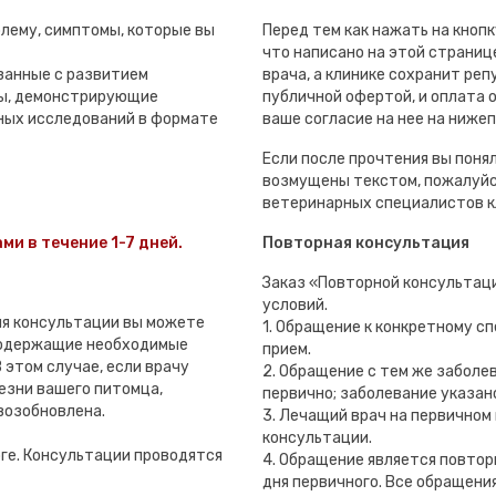
лему, симптомы, которые вы
Перед тем как нажать на кноп
что написано на этой странице
занные с развитием
врача, а клинике сохранит ре
лы, демонстрирующие
публичной офертой, и оплата
ных исследований в формате
ваше согласие на нее на ниже
Если после прочтения вы понял
возмущены текстом, пожалуйс
ветеринарных специалистов к
ми в течение 1-7 дней.
Повторная консультация
Заказ «Повторной консультац
условий.
мя консультации вы можете
1. Обращение к конкретному с
содержащие необходимые
прием.
 этом случае, если врачу
2. Обращение с тем же заболе
езни вашего питомца,
первично; заболевание указан
возобновлена.
3. Лечащий врач на первичном
консультации.
рге. Консультации проводятся
4. Обращение является повтор
дня первичного. Все обращени