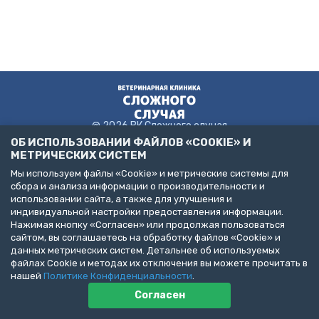
@ 2026 ВК Сложного случая
ОБ ИСПОЛЬЗОВАНИИ ФАЙЛОВ «COOKIE» И
МЕТРИЧЕСКИХ СИСТЕМ
Мы используем файлы «Cookie» и метрические системы для
Пользовательское соглашение
сбора и анализа информации о производительности и
Политика конфиденциальности
использовании сайта, а также для улучшения и
Публичная оферта
индивидуальной настройки предоставления информации.
ДЕЛАЙТЕ БИЗНЕС С НАМИ!
Нажимая кнопку «Согласен» или продолжая пользоваться
сайтом, вы соглашаетесь на обработку файлов «Cookie» и
Представлена информация об услугах следующих клиник:
данных метрических систем. Детальнее об используемых
Санкт-Петербург, пр. Народного Ополчения, д. 19, к. 1. (ООО
файлах Cookie и методах их отключения вы можете прочитать в
"НЕОТЛОЖНАЯ ВЕТЕРИНАРИЯ")
Санкт-Петербург, ул. Бухарестская, д. 122, к. 2 (ООО "КВМК")
нашей
Политике Конфиденциальности
.
Пушкин, Павловское шоссе, д. 101. (ООО "ВЦЦ")
Согласен