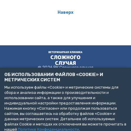
Наверх
@ 2026 ВК Сложного случая
ОБ ИСПОЛЬЗОВАНИИ ФАЙЛОВ «COOKIE» И
МЕТРИЧЕСКИХ СИСТЕМ
Мы используем файлы «Cookie» и метрические системы для
Пользовательское соглашение
сбора и анализа информации о производительности и
Политика конфиденциальности
использовании сайта, а также для улучшения и
Публичная оферта
индивидуальной настройки предоставления информации.
ДЕЛАЙТЕ БИЗНЕС С НАМИ!
Нажимая кнопку «Согласен» или продолжая пользоваться
сайтом, вы соглашаетесь на обработку файлов «Cookie» и
Представлена информация об услугах следующих клиник:
данных метрических систем. Детальнее об используемых
Санкт-Петербург, пр. Народного Ополчения, д. 19, к. 1. (ООО
файлах Cookie и методах их отключения вы можете прочитать в
"НЕОТЛОЖНАЯ ВЕТЕРИНАРИЯ")
Санкт-Петербург, ул. Бухарестская, д. 122, к. 2 (ООО "КВМК")
нашей
Политике Конфиденциальности
.