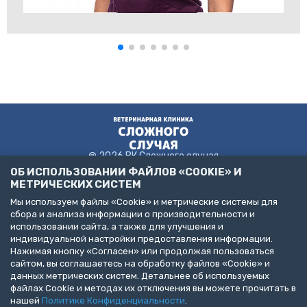
@ 2026 ВК Сложного случая
ОБ ИСПОЛЬЗОВАНИИ ФАЙЛОВ «COOKIE» И
МЕТРИЧЕСКИХ СИСТЕМ
Мы используем файлы «Cookie» и метрические системы для
Пользовательское соглашение
сбора и анализа информации о производительности и
Политика конфиденциальности
использовании сайта, а также для улучшения и
Публичная оферта
индивидуальной настройки предоставления информации.
ДЕЛАЙТЕ БИЗНЕС С НАМИ!
Нажимая кнопку «Согласен» или продолжая пользоваться
сайтом, вы соглашаетесь на обработку файлов «Cookie» и
Представлена информация об услугах следующих клиник:
данных метрических систем. Детальнее об используемых
Санкт-Петербург, пр. Народного Ополчения, д. 19, к. 1. (ООО
файлах Cookie и методах их отключения вы можете прочитать в
"НЕОТЛОЖНАЯ ВЕТЕРИНАРИЯ")
Санкт-Петербург, ул. Бухарестская, д. 122, к. 2 (ООО "КВМК")
нашей
Политике Конфиденциальности
.