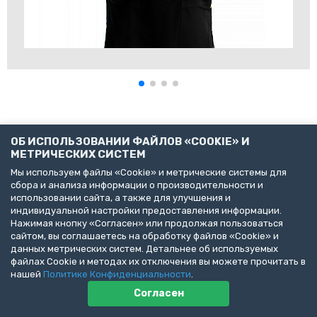
ОБ ИСПОЛЬЗОВАНИИ ФАЙЛОВ «COOKIE» И
МЕТРИЧЕСКИХ СИСТЕМ
Мы используем файлы «Cookie» и метрические системы для
сбора и анализа информации о производительности и
@ 2026 ВК Сложного случая
использовании сайта, а также для улучшения и
индивидуальной настройки предоставления информации.
Нажимая кнопку «Согласен» или продолжая пользоваться
сайтом, вы соглашаетесь на обработку файлов «Cookie» и
данных метрических систем. Детальнее об используемых
Пользовательское соглашение
файлах Cookie и методах их отключения вы можете прочитать в
Политика конфиденциальности
нашей
Политике Конфиденциальности
.
Публичная оферта
Согласен
ДЕЛАЙТЕ БИЗНЕС С НАМИ!
Представлена информация об услугах следующих клиник: