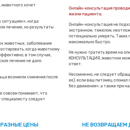
ц животного хочет
Онлайн-консультация проводит
жизни пациента.
 ситуациях», когда
Онлайн-консультация не подхо
ли лечение, но результаты
экстренном, тяжелом, неотлож
потенциально умереть. Таких 
максимально быстро.
ех животных, заболевание
ностировать; когда животному
Не нужно тратить время на оп
эффективно; в том случае,
КОНСУЛЬТАЦИЯ, животное може
ское лечение не дало
ответ.
Несомненно, не следует обращ
ьца возникли сомнения после
ее), если ваш питомец сломал л
без движения», а также при нал
е совсем понимают, что
му специалисту следует
 РАЗНЫЕ ЦЕНЫ
НЕ ВОЗВРАЩАЕМ 