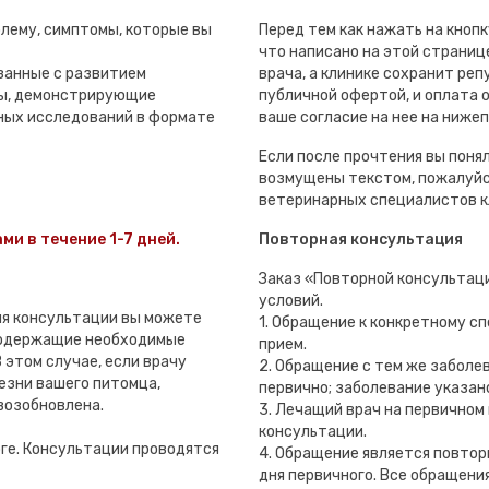
лему, симптомы, которые вы
Перед тем как нажать на кноп
что написано на этой странице
занные с развитием
врача, а клинике сохранит ре
лы, демонстрирующие
публичной офертой, и оплата
ных исследований в формате
ваше согласие на нее на ниже
Если после прочтения вы понял
возмущены текстом, пожалуйс
ветеринарных специалистов к
ми в течение 1-7 дней.
Повторная консультация
Заказ «Повторной консультац
условий.
мя консультации вы можете
1. Обращение к конкретному с
содержащие необходимые
прием.
 этом случае, если врачу
2. Обращение с тем же заболе
езни вашего питомца,
первично; заболевание указан
возобновлена.
3. Лечащий врач на первичном
консультации.
рге. Консультации проводятся
4. Обращение является повтор
дня первичного. Все обращени