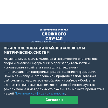
@ 2026 ВК Сложного случая
ОБ ИСПОЛЬЗОВАНИИ ФАЙЛОВ «COOKIE» И
МЕТРИЧЕСКИХ СИСТЕМ
Мы используем файлы «Cookie» и метрические системы для
Пользовательское соглашение
сбора и анализа информации о производительности и
Политика конфиденциальности
использовании сайта, а также для улучшения и
Публичная оферта
индивидуальной настройки предоставления информации.
ДЕЛАЙТЕ БИЗНЕС С НАМИ!
Нажимая кнопку «Согласен» или продолжая пользоваться
сайтом, вы соглашаетесь на обработку файлов «Cookie» и
Представлена информация об услугах следующих клиник:
данных метрических систем. Детальнее об используемых
Санкт-Петербург, пр. Народного Ополчения, д. 19, к. 1. (ООО
файлах Cookie и методах их отключения вы можете прочитать в
"НЕОТЛОЖНАЯ ВЕТЕРИНАРИЯ")
Санкт-Петербург, ул. Бухарестская, д. 122, к. 2 (ООО "КВМК")
нашей
Политике Конфиденциальности
.
Пушкин, Павловское шоссе, д. 101. (ООО "ВЦЦ")
Согласен