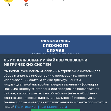
8
13
@ 2026 ВК Сложного случая
ОБ ИСПОЛЬЗОВАНИИ ФАЙЛОВ «COOKIE» И
МЕТРИЧЕСКИХ СИСТЕМ
Мы используем файлы «Cookie» и метрические системы для
Пользовательское соглашение
сбора и анализа информации о производительности и
Политика конфиденциальности
использовании сайта, а также для улучшения и
Публичная оферта
индивидуальной настройки предоставления информации.
Нажимая кнопку «Согласен» или продолжая пользоваться
ДЕЛАЙТЕ БИЗНЕС С НАМИ!
сайтом, вы соглашаетесь на обработку файлов «Cookie» и
Представлена информация об услугах следующих клиник:
данных метрических систем. Детальнее об используемых
Санкт-Петербург, пр. Народного Ополчения, д. 19, к. 1. (ООО
файлах Cookie и методах их отключения вы можете прочитать в
"НЕОТЛОЖНАЯ ВЕТЕРИНАРИЯ")
Санкт-Петербург, ул. Бухарестская, д. 122, к. 2 (ООО "КВМК")
нашей
Политике Конфиденциальности
.
Пушкин, Павловское шоссе, д. 101. (ООО "ВЦЦ")