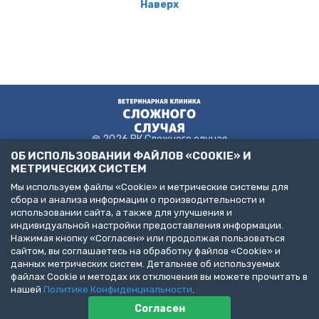
Наверх
@ 2026 ВК Сложного случая
ОБ ИСПОЛЬЗОВАНИИ ФАЙЛОВ «COOKIE» И
МЕТРИЧЕСКИХ СИСТЕМ
Мы используем файлы «Cookie» и метрические системы для
Пользовательское соглашение
сбора и анализа информации о производительности и
Политика конфиденциальности
использовании сайта, а также для улучшения и
Публичная оферта
индивидуальной настройки предоставления информации.
ДЕЛАЙТЕ БИЗНЕС С НАМИ!
Нажимая кнопку «Согласен» или продолжая пользоваться
сайтом, вы соглашаетесь на обработку файлов «Cookie» и
Представлена информация об услугах следующих клиник:
данных метрических систем. Детальнее об используемых
Санкт-Петербург, пр. Народного Ополчения, д. 19, к. 1. (ООО
файлах Cookie и методах их отключения вы можете прочитать в
"НЕОТЛОЖНАЯ ВЕТЕРИНАРИЯ")
Санкт-Петербург, ул. Бухарестская, д. 122, к. 2 (ООО "КВМК")
нашей
Политике Конфиденциальности
.
Пушкин, Павловское шоссе, д. 101. (ООО "ВЦЦ")
Согласен