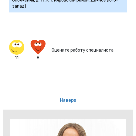
Ополчения, д. 19, к. 1. Кировский район, Дачное (юго-
запад)
Оцените работу специалиста
11
8
Наверх