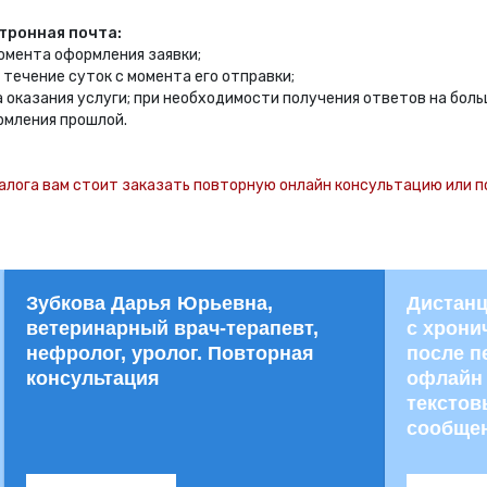
тронная почта:
момента оформления заявки;
в течение суток с момента его отправки;
да оказания услуги; при необходимости получения ответов на бо
рмления прошлой.
алога вам стоит заказать повторную онлайн консультацию или п
Зубкова Дарья Юрьевна,
Дистанц
ветеринарный врач-терапевт,
с хрони
нефролог, уролог. Повторная
после п
консультация
офлайн 
тексто
сообще