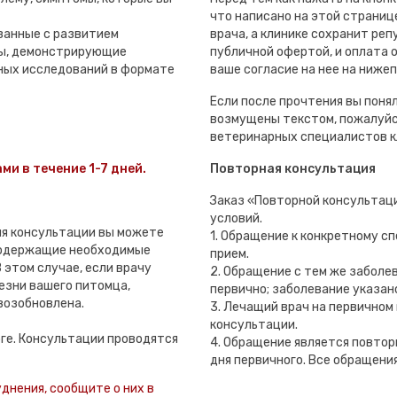
что написано на этой странице
занные с развитием
врача, а клинике сохранит ре
лы, демонстрирующие
публичной офертой, и оплата
ных исследований в формате
ваше согласие на нее на ниже
Если после прочтения вы понял
возмущены текстом, пожалуйс
ветеринарных специалистов к
ми в течение 1-7 дней.
Повторная консультация
Заказ «Повторной консультац
условий.
мя консультации вы можете
1. Обращение к конкретному с
содержащие необходимые
прием.
 этом случае, если врачу
2. Обращение с тем же заболе
езни вашего питомца,
первично; заболевание указан
возобновлена.
3. Лечащий врач на первичном
консультации.
рге. Консультации проводятся
4. Обращение является повтор
дня первичного. Все обращени
уднения, сообщите о них в