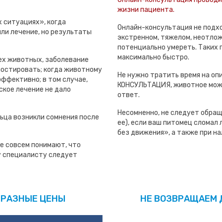
жизни пациента.
 ситуациях», когда
Онлайн-консультация не подхо
ли лечение, но результаты
экстренном, тяжелом, неотлож
потенциально умереть. Таких 
максимально быстро.
ех животных, заболевание
ностировать; когда животному
Не нужно тратить время на оп
эффективно; в том случае,
КОНСУЛЬТАЦИЯ, животное може
ское лечение не дало
ответ.
Несомненно, не следует обращ
ьца возникли сомнения после
ее), если ваш питомец сломал л
без движения», а также при нал
е совсем понимают, что
му специалисту следует
 РАЗНЫЕ ЦЕНЫ
НЕ ВОЗВРАЩАЕМ 