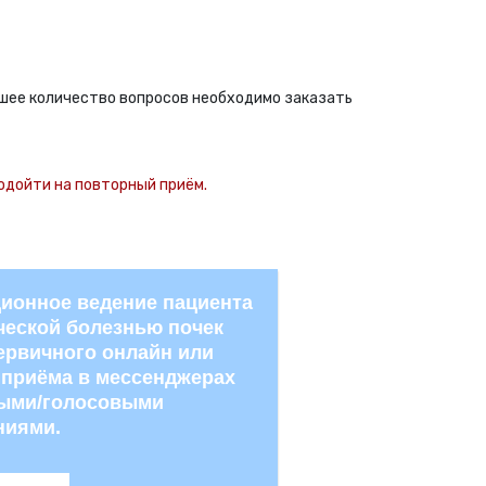
льшее количество вопросов необходимо заказать
одойти на повторный приём.
ионное ведение пациента
ческой болезнью почек
ервичного онлайн или
приёма в мессенджерах
выми/голосовыми
ниями.