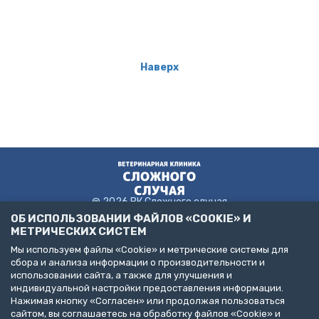
Наверх
@ 2026 ВК Сложного случая
ОБ ИСПОЛЬЗОВАНИИ ФАЙЛОВ «COOKIE» И
МЕТРИЧЕСКИХ СИСТЕМ
Мы используем файлы «Cookie» и метрические системы для
Пользовательское соглашение
сбора и анализа информации о производительности и
Политика конфиденциальности
использовании сайта, а также для улучшения и
Публичная оферта
индивидуальной настройки предоставления информации.
ДЕЛАЙТЕ БИЗНЕС С НАМИ!
Нажимая кнопку «Согласен» или продолжая пользоваться
сайтом, вы соглашаетесь на обработку файлов «Cookie» и
Представлена информация об услугах следующих клиник: