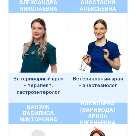
АЛЕКСАНДРА
АНАСТАСИЯ
НИКОЛАЕВНА
АЛЕКСЕЕВНА
Ветеринарный врач
Ветеринарный врач
-
терапевт,
-
анестезиолог
гастроэнтеролог
ВАСИЛЬЕВА
ВАНЗЯК
(ВАРИВОДА)
ВАСИЛИСА
АРИНА
ВИКТОРОВНА
ЕВГЕНЬЕВНА