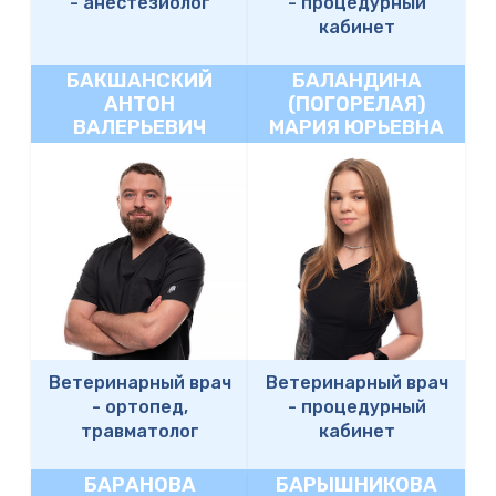
-
анестезиолог
-
процедурный
кабинет
БАКШАНСКИЙ
БАЛАНДИНА
АНТОН
(ПОГОРЕЛАЯ)
ВАЛЕРЬЕВИЧ
МАРИЯ ЮРЬЕВНА
Ветеринарный врач
Ветеринарный врач
-
ортопед,
-
процедурный
травматолог
кабинет
БАРАНОВА
БАРЫШНИКОВА