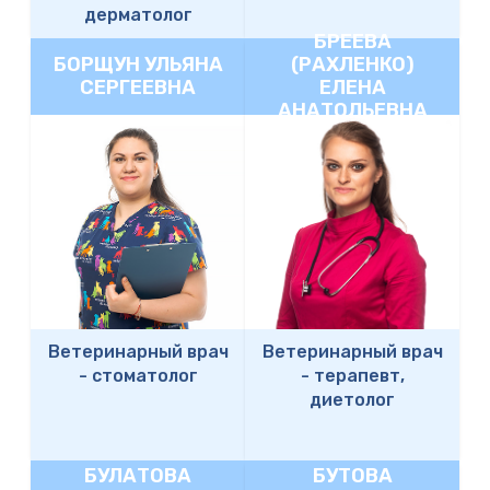
дерматолог
БРЕЕВА
БОРЩУН УЛЬЯНА
(РАХЛЕНКО)
СЕРГЕЕВНА
ЕЛЕНА
АНАТОЛЬЕВНА
Ветеринарный врач
Ветеринарный врач
-
стоматолог
-
терапевт,
диетолог
БУЛАТОВА
БУТОВА